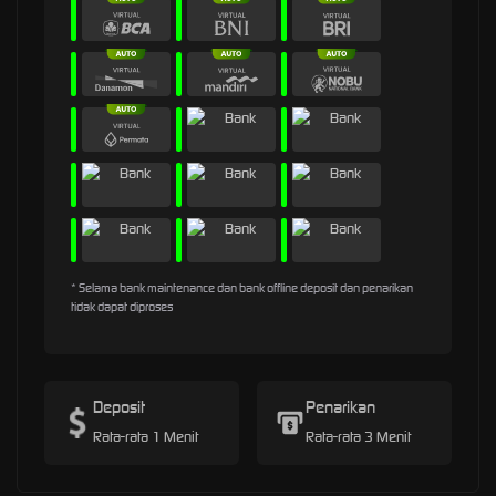
* Selama bank maintenance dan bank offline deposit dan penarikan
tidak dapat diproses
Deposit
Penarikan
Rata-rata 1 Menit
Rata-rata 3 Menit