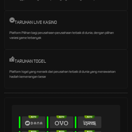
TARUHAN LIVE KASINO
Platform Pilihan bagi perusahaan-perusahaan terbaik di dunia, dengan pilihan
variasi game terbanyak
TARUHAN TOGEL
Platform togel yang menarik dari perusahan terbaik di dunia yang menawarkan
hadiah kemenangan besar