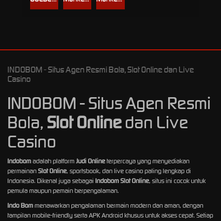
INDOBOM - Situs Agen Resmi Bola, Slot Online dan Live
Casino
INDOBOM - Situs Agen Resmi
Bola,
Slot Online
dan Live
Casino
Indobom
adalah platform
Judi Online
terpercaya yang menyediakan
permainan
Slot Online
, sportsbook, dan live casino paling lengkap di
Indonesia. Dikenal juga sebagai
Indobom Slot Online
, situs ini cocok untuk
pemula maupun pemain berpengalaman.
Indo Bom
menawarkan pengalaman bermain modern dan aman, dengan
tampilan mobile-friendly serta APK Android khusus untuk akses cepat. Setiap