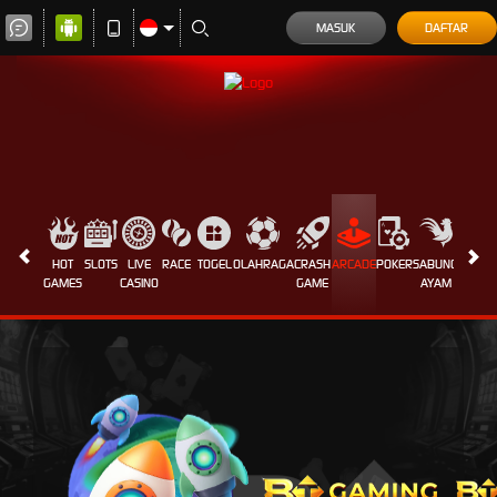
MASUK
DAFTAR
HOT
SLOTS
LIVE
RACE
TOGEL
OLAHRAGA
CRASH
ARCADE
POKER
SABUNG
PROMO
GAMES
CASINO
GAME
AYAM