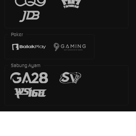
Poker
Sabung Ayam