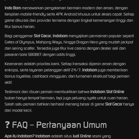
Indo Bom
menawarkan pengalaman bermain modern dan aman, dengan
tampilan mobile-friendly serta APK Android khusus untuk akses cepat. Setiap
game dikurasi dari provider ternama dengan tingkat kemenangan tinggi dan
fitur bonus harian.
Bagi penggemar
Slot Gacor
,
Indobom
menyajikan permainan populer seperti
Gates of Olympus, Mahjong Ways, hingga Dragon Hero yang mudah jackpot
dan sering scatter. Tersedia juga fitur live casino dengan dealer asli dan
pasaran bola SBOBET dengan odds tinggi.
Keamanan adalah prioritas kami. Setiap transaksi dijamin aman dengan
enkripsi, serta layanan pelanggan aktif 24/7.
Indobom
juga memberikan
bonus loyalitas, cashback mingguan, dan turnamen eksklusif bagi pemain
aktif.
Testimoni dari ribuan pemain membuktikan bahwa
Indobom Slot Online
bukan hanya tempat bermain, tapi juga peluang nyata untuk cuan harian.
Salah satu pemain bahkan berhasil menang besar di game
Slot Gacor
hanya
dari modal kecil.
❓ FAQ – Pertanyaan Umum
Apa itu Indobom?
Indobom
adalah situs
Judi Online
resmi yang