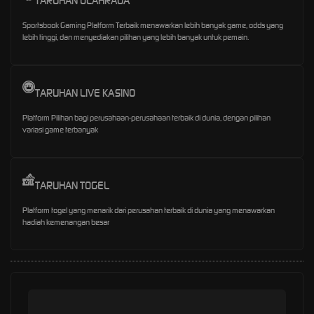
TARUHAN OLAHRAGA
Sportsbook Gaming Platform Terbaik menawarkan lebih banyak game, odds yang
lebih tinggi, dan menyediakan pilihan yang lebih banyak untuk pemain.
TARUHAN LIVE KASINO
Platform Pilihan bagi perusahaan-perusahaan terbaik di dunia, dengan pilihan
variasi game terbanyak
TARUHAN TOGEL
Platform togel yang menarik dari perusahan terbaik di dunia yang menawarkan
hadiah kemenangan besar