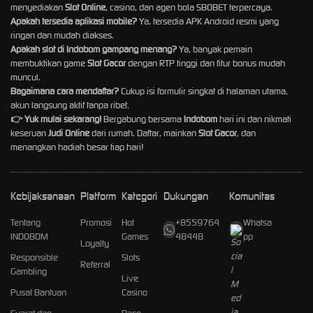
menyediakan
Slot Online
, casino, dan agen bola SBOBET terpercaya.
Apakah tersedia aplikasi mobile?
Ya, tersedia APK Android resmi yang
ringan dan mudah diakses.
Apakah slot di Indobom gampang menang?
Ya, banyak pemain
membuktikan game
Slot Gacor
dengan RTP tinggi dan fitur bonus mudah
muncul.
Bagaimana cara mendaftar?
Cukup isi formulir singkat di halaman utama,
akun langsung aktif tanpa ribet.
👉 Yuk mulai sekarang!
Bergabung bersama
Indobom
hari ini dan nikmati
keseruan
Judi Online
dari rumah. Daftar, mainkan
Slot Gacor
, dan
menangkan hadiah besar tiap hari!
Kebijaksanaan
Platform
Kategori
Dukungan
Komunitas
Tentang
Promosi
Hot
+8559764
Whatsa
INDOBOM
Games
48448
pp
Loyalty
Responsible
Slots
Referral
Gambling
Live
Pusat Bantuan
Casino