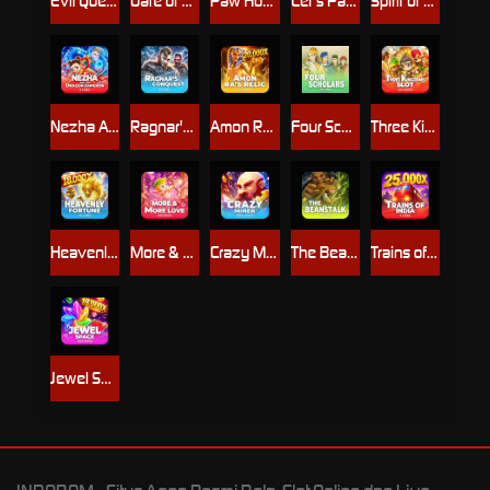
Evil Queen Cauldron
Gate of Ninja
Paw House 2
Let's Party
Spirit of Nine Tails
Nezha And The Dragon Emperor
Ragnar's Conquest
Amon Ra's Relic
Four Scholars
Three Kingdoms Slot
Heavenly Fortune
More & More Love
Crazy Miner
The Beanstalk
Trains of India
Jewel Space