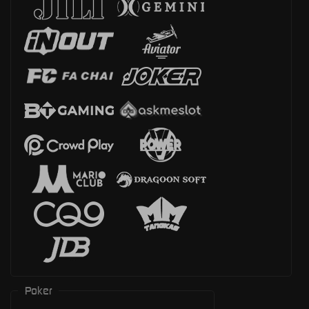
Poker