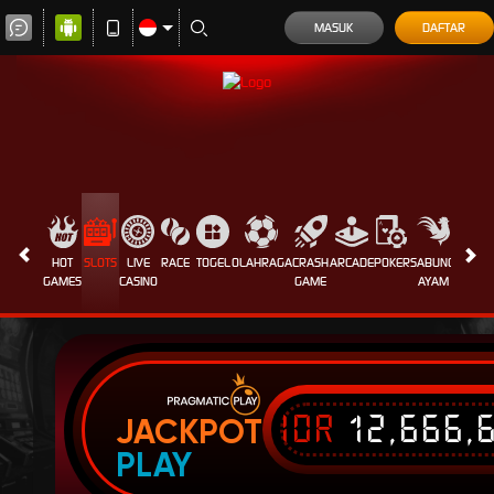
MASUK
DAFTAR
HOT
SLOTS
LIVE
RACE
TOGEL
OLAHRAGA
CRASH
ARCADE
POKER
SABUNG
PROMO
GAMES
CASINO
GAME
AYAM
IDR
12,666,
JACKPOT
PLAY