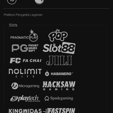
Platform Penyedia Layanan
Slots