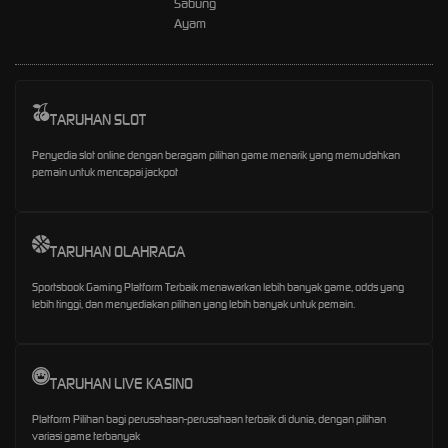
Sabung
Ayam
TARUHAN SLOT
Penyedia slot online dengan beragam pilihan game menarik yang memudahkan
pemain untuk mencapai jackpot
TARUHAN OLAHRAGA
Sportsbook Gaming Platform Terbaik menawarkan lebih banyak game, odds yang
lebih tinggi, dan menyediakan pilihan yang lebih banyak untuk pemain.
TARUHAN LIVE KASINO
Platform Pilihan bagi perusahaan-perusahaan terbaik di dunia, dengan pilihan
variasi game terbanyak