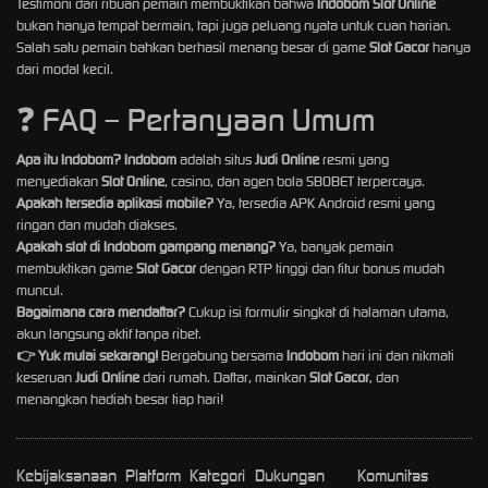
Testimoni dari ribuan pemain membuktikan bahwa
Indobom Slot Online
bukan hanya tempat bermain, tapi juga peluang nyata untuk cuan harian.
Salah satu pemain bahkan berhasil menang besar di game
Slot Gacor
hanya
dari modal kecil.
❓ FAQ – Pertanyaan Umum
Apa itu Indobom?
Indobom
adalah situs
Judi Online
resmi yang
menyediakan
Slot Online
, casino, dan agen bola SBOBET terpercaya.
Apakah tersedia aplikasi mobile?
Ya, tersedia APK Android resmi yang
ringan dan mudah diakses.
Apakah slot di Indobom gampang menang?
Ya, banyak pemain
membuktikan game
Slot Gacor
dengan RTP tinggi dan fitur bonus mudah
muncul.
Bagaimana cara mendaftar?
Cukup isi formulir singkat di halaman utama,
akun langsung aktif tanpa ribet.
👉 Yuk mulai sekarang!
Bergabung bersama
Indobom
hari ini dan nikmati
keseruan
Judi Online
dari rumah. Daftar, mainkan
Slot Gacor
, dan
menangkan hadiah besar tiap hari!
Kebijaksanaan
Platform
Kategori
Dukungan
Komunitas