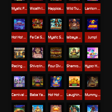
Mystic Fortune Deluxe
Wealth Inn
Happiest Christmas Tree
Wild Trucks
Lantern Luck
Hot Hot Halloween
Fa Cai Shen
Mystic Shaman
Isibaya Queens
Jump!
Racing Royalty
Shivering Strings
Four Divine Beasts
Shamrock Quest
Hyper Hues
Carnival Cove
Baba Yaga
Hot Hot Fruit
Laughing Buddha
Mummy Hunter