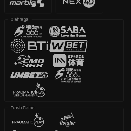
Olahraga
Crash Game