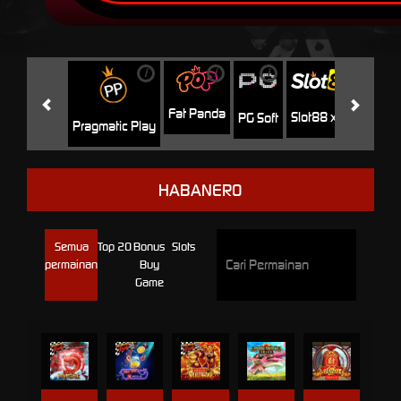
i
i
i
i
i
Facha
Fat Panda
Slot88 x PP
PG Soft
Pragmatic Play
HABANERO
Semua
Top 20
Bonus
Slots
permainan
Buy
Game