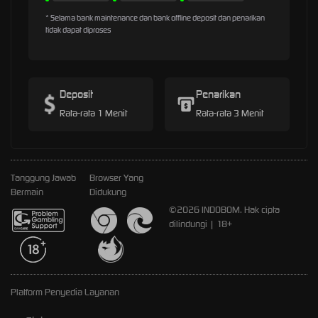
* Selama bank maintenance dan bank offline deposit dan penarikan
tidak dapat diproses
Deposit
Penarikan
Rata-rata 1 Menit
Rata-rata 3 Menit
Tanggung Jawab
Browser Yang
Bermain
Didukung
©2026 INDOBOM. Hak cipta
dilindungi | 18+
Platform Penyedia Layanan