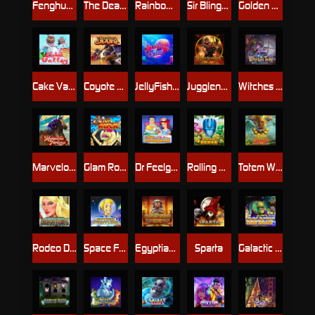
Fenghuang
The Dead Escape
Rainbowmania
Sir Blingalot
Golden Unicorn Deluxe
Cake Valley
Coyote Crash
JellyFish Flow Ultra
Jugglenaut
Witches Tome
Marvelous Furlongs
Glam Rock
Dr Feelgood
Rolling Roger
Totem Warrior
Rodeo Drive
Space Fortune
Egyptian Dreams Deluxe
Sparta
Galactic Cash