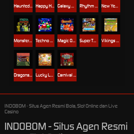
Haunted House
Happy Hatchlings
Galaxy Babies
Rhythm Nights
New Years Bash
Monster Mash Cash
Techno Tumble
Magic Oak
Super Twister
Vikings Plunder
Dragons Realm
Lucky Lucky
Carnival Cash
INDOBOM - Situs Agen Resmi Bola, Slot Online dan Live
Casino
INDOBOM - Situs Agen Resmi