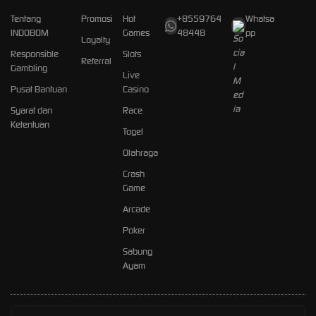
Tentang
Promosi
Hot
+8559764
Whatsa
INDOBOM
Games
48448
pp
Loyalty
Responsible
Slots
Referral
Gambling
Live
Pusat Bantuan
Casino
Syarat dan
Race
Ketentuan
Togel
Olahraga
Crash
Game
Arcade
Poker
Sabung
Ayam