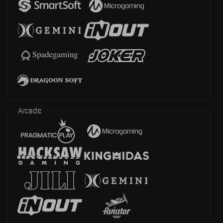
Arcade