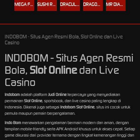
MEGA FORTUNE OX
SUSHI RUSH
DRACULA’S CASTLE BANQUET
DRAGON FORTUNE
MR DIAMOND DELUXE
INDOBOM - Situs Agen Resmi Bola, Slot Online dan Live
Casino
INDOBOM - Situs Agen Resmi
Bola,
Slot Online
dan Live
Casino
Indobom
adalah platform
Judi Online
terpercaya yang menyediakan
permainan
Slot Online
, sportsbook, dan live casino paling lengkap di
Indonesia. Dikenal juga sebagai
Indobom Slot Online
, situs ini cocok untuk
pemula maupun pemain berpengalaman.
Indo Bom
menawarkan pengalaman bermain modern dan aman, dengan
tampilan mobile-friendly serta APK Android khusus untuk akses cepat. Setiap
game dikurasi dari provider ternama dengan tingkat kemenangan tinggi dan