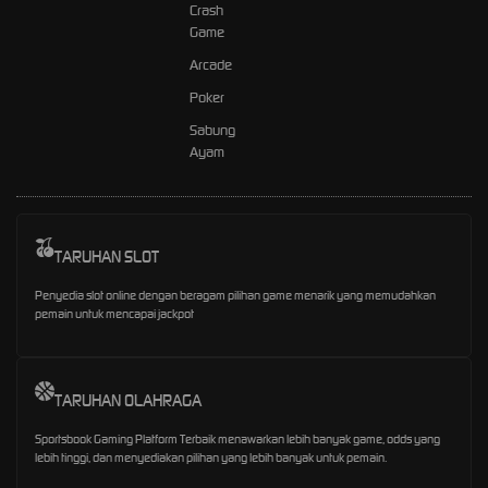
Crash
Game
Arcade
Poker
Sabung
Ayam
TARUHAN SLOT
Penyedia slot online dengan beragam pilihan game menarik yang memudahkan
pemain untuk mencapai jackpot
TARUHAN OLAHRAGA
Sportsbook Gaming Platform Terbaik menawarkan lebih banyak game, odds yang
lebih tinggi, dan menyediakan pilihan yang lebih banyak untuk pemain.