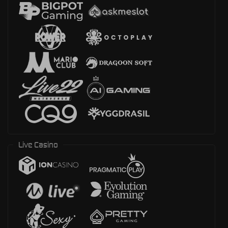
Live Casino