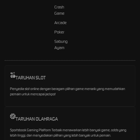
Crash
Game
Arcade
Poker
Sabung
Ayam
TARUHAN SLOT
Penyedia slot online dengan beragam pilihan game menarik yang memudahkan
pemain untuk mencapai jackpot
TARUHAN OLAHRAGA
Sportsbook Gaming Platform Terbaik menawarkan lebih banyak game, odds yang
lebih tinggi, dan menyediakan pilihan yang lebih banyak untuk pemain.