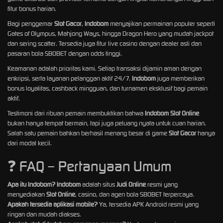
fitur bonus harian.
Bagi penggemar
Slot Gacor
,
Indobom
menyajikan permainan populer seperti
Gates of Olympus, Mahjong Ways, hingga Dragon Hero yang mudah jackpot
dan sering scatter. Tersedia juga fitur live casino dengan dealer asli dan
pasaran bola SBOBET dengan odds tinggi.
Keamanan adalah prioritas kami. Setiap transaksi dijamin aman dengan
enkripsi, serta layanan pelanggan aktif 24/7.
Indobom
juga memberikan
bonus loyalitas, cashback mingguan, dan turnamen eksklusif bagi pemain
aktif.
Testimoni dari ribuan pemain membuktikan bahwa
Indobom Slot Online
bukan hanya tempat bermain, tapi juga peluang nyata untuk cuan harian.
Salah satu pemain bahkan berhasil menang besar di game
Slot Gacor
hanya
dari modal kecil.
❓ FAQ – Pertanyaan Umum
Apa itu Indobom?
Indobom
adalah situs
Judi Online
resmi yang
menyediakan
Slot Online
, casino, dan agen bola SBOBET terpercaya.
Apakah tersedia aplikasi mobile?
Ya, tersedia APK Android resmi yang
ringan dan mudah diakses.