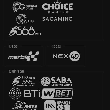
Race
Togel
Olahraga