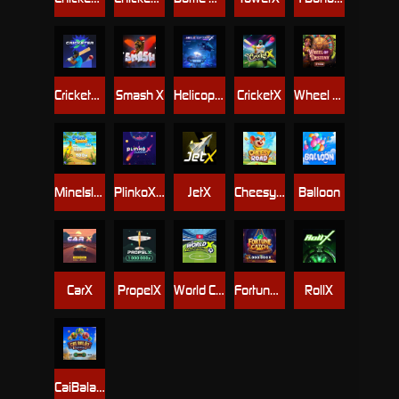
CricketerX
Smash X
HelicopterX
CricketX
Wheel Of Destiny
MineIsland
PlinkoXClassic
JetX
Cheesy Road
Balloon
CarX
PropelX
World Champion X
Fortune Catch
RollX
CaiBalaoCappadocia