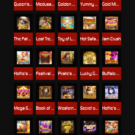
Queen's Bow
Medusa’s Blessing
Golden Kitty
Yummy Kitchen
Gold Mine Rush
The Fates of Sisters
Lost Treasure
Toy of Legend
Hot Safari Run
Jam Crush
Hottie’s Vacation
Festival of the Dead
Pirate's Treasure
Lucky Goldbar
Buffalo Begins
Mega Sevens
Book of Pharaoh
Western Sherrif
Secret of Goddess
Hottie’s Paradise