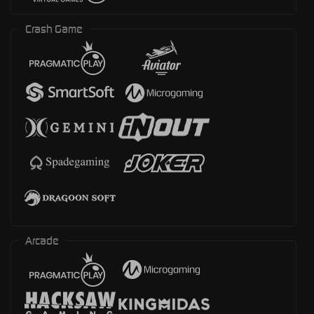
Crash Game
Arcade