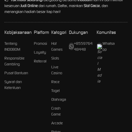
keseruan
Judi Online
dari rumah. Daftar, mainkan
Slot Gacor
, dan
menangkan hadiah besar tiap hari!
Kebijaksanaan
Platform
Kategori
Dukungan
Komunitas
Tentang
Promosi
Hot
+8559764
Whatsa
INDOBOM
Games
48448
pp
Loyalty
Responsible
Slots
Referral
Gambling
Live
Pusat Bantuan
Casino
Syarat dan
Race
Ketentuan
Togel
Olahraga
Crash
Game
Arcade
Poker