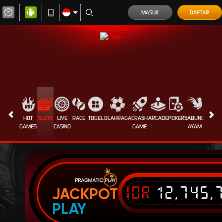
MASUK
DAFTAR
HOT
SLOTS
LIVE
RACE
TOGEL
OLAHRAGA
CRASH
ARCADE
POKER
SABUNG
PROMO
GAMES
CASINO
GAME
AYAM
IDR
12,745,
JACKPOT
PLAY