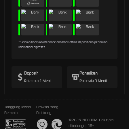
* Selama bank maintenance dan bank offline deposit dan penarikan
tidak dapat diproses
Deposit
Penarikan
Rata-rata 1 Menit
Rata-rata 3 Menit
Tanggung Jawab
Browser Yang
Bermain
Didukung
©2026 INDOBOM. Hak cipta
dilindungi | 18+