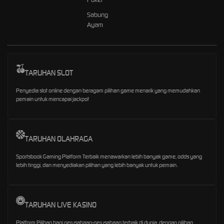
Sabung
Ayam
TARUHAN SLOT
Penyedia slot online dengan beragam pilihan game menarik yang memudahkan
pemain untuk mencapai jackpot
TARUHAN OLAHRAGA
Sportsbook Gaming Platform Terbaik menawarkan lebih banyak game, odds yang
lebih tinggi, dan menyediakan pilihan yang lebih banyak untuk pemain.
TARUHAN LIVE KASINO
Platform Pilihan bagi perusahaan-perusahaan terbaik di dunia, dengan pilihan