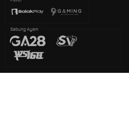
Sabung Ayam