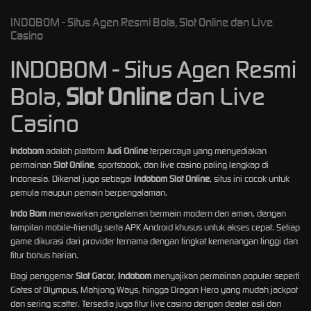
INDOBOM - Situs Agen Resmi Bola, Slot Online dan Live
Casino
INDOBOM - Situs Agen Resmi
Bola,
Slot Online
dan Live
Casino
Indobom
adalah platform
Judi Online
terpercaya yang menyediakan
permainan
Slot Online
, sportsbook, dan live casino paling lengkap di
Indonesia. Dikenal juga sebagai
Indobom Slot Online
, situs ini cocok untuk
pemula maupun pemain berpengalaman.
Indo Bom
menawarkan pengalaman bermain modern dan aman, dengan
tampilan mobile-friendly serta APK Android khusus untuk akses cepat. Setiap
game dikurasi dari provider ternama dengan tingkat kemenangan tinggi dan
fitur bonus harian.
Bagi penggemar
Slot Gacor
,
Indobom
menyajikan permainan populer seperti
Gates of Olympus, Mahjong Ways, hingga Dragon Hero yang mudah jackpot
dan sering scatter. Tersedia juga fitur live casino dengan dealer asli dan