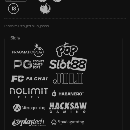
Platform Penyedia Layanan
Slots