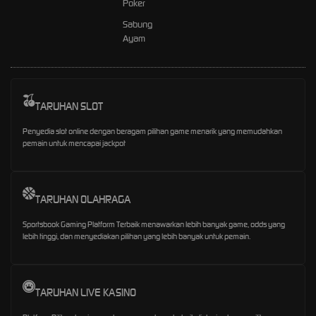
Poker
Sabung
Ayam
TARUHAN SLOT
Penyedia slot online dengan beragam pilihan game menarik yang memudahkan
pemain untuk mencapai jackpot
TARUHAN OLAHRAGA
Sportsbook Gaming Platform Terbaik menawarkan lebih banyak game, odds yang
lebih tinggi, dan menyediakan pilihan yang lebih banyak untuk pemain.
TARUHAN LIVE KASINO