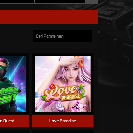
d Quest
Love Paradise