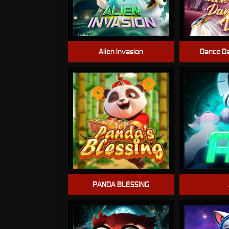
Alien Invasion
Dance D
PANDA BLESSING