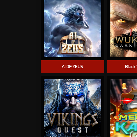
AI OF ZEUS
Black