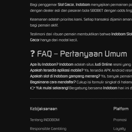
Bagi penggemar
Slot Gacor
,
Indobom
menyajikan permainan popu
dengan dealer asli dan pasaran bola SBOBET dengan odds ting
Keamanan adalah prioritas kami. Setiap transaksi dijamin aman
bagi pemain aktif.
Testimoni dari ribuan pemain membuktikan bahwa
Indobom Slot
Gacor
hanya dari modal kecil.
❓ FAQ – Pertanyaan Umum
Apa itu Indobom?
Indobom
adalah situs
Judi Online
resmi yang
Apakah tersedia aplikasi mobile?
Ya, tersedia APK Android res
Apakah slot di Indobom gampang menang?
Ya, banyak pemai
Bagaimana cara mendaftar?
Cukup isi formulir singkat di halam
👉 Yuk mulai sekarang!
Bergabung bersama
Indobom
hari ini
Kebijaksanaan
Platform
Tentang INDOBOM
Promosi
Responsible Gambling
Loyalty