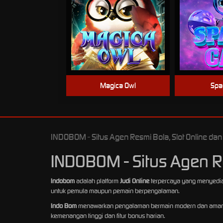
Magica Owl
Spa
INDOBOM - Situs Agen Resmi Bola, Slot Online dan
INDOBOM - Situs Agen R
Indobom
adalah platform
Judi Online
terpercaya yang menyedi
untuk pemula maupun pemain berpengalaman.
Indo Bom
menawarkan pengalaman bermain modern dan aman, den
kemenangan tinggi dan fitur bonus harian.