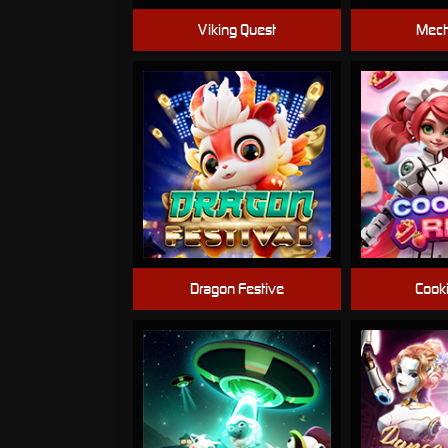
Viking Quest
Mech
Dragon Festive
Cook