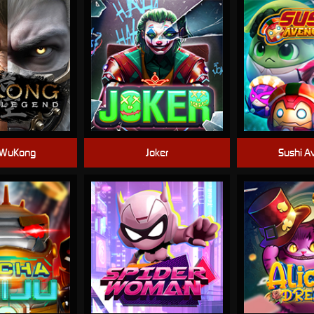
 WuKong
Joker
Sushi A