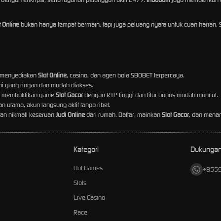
 Online
bukan hanya tempat bermain, tapi juga peluang nyata untuk cuan harian.
 menyediakan
Slot Online
, casino, dan agen bola SBOBET terpercaya.
mi yang ringan dan mudah diakses.
n membuktikan game
Slot Gacor
dengan RTP tinggi dan fitur bonus mudah muncul.
an utama, akun langsung aktif tanpa ribet.
 dan nikmati keseruan
Judi Online
dari rumah. Daftar, mainkan
Slot Gacor
, dan menan
Kategori
Dukunga
Hot Games
+855
Slots
Live Casino
Race