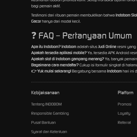
bagi pemain aktif.
Testimoni dari ribuan pemain membuktikan bahwa
Indobom Slot
Gacor
hanya dari modal kecil.
❓ FAQ – Pertanyaan Umum
Apa itu Indobom?
Indobom
adalah situs
Judi Online
resmi yang
Apakah tersedia aplikasi mobile?
Ya, tersedia APK Android res
Apakah slot di Indobom gampang menang?
Ya, banyak pemai
Bagaimana cara mendaftar?
Cukup isi formulir singkat di halam
👉 Yuk mulai sekarang!
Bergabung bersama
Indobom
hari ini
Kebijaksanaan
Platform
Tentang INDOBOM
Promosi
Responsible Gambling
Loyalty
Pusat Bantuan
Referral
Syarat dan Ketentuan