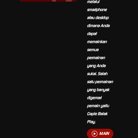
melalui
smartphone
atau desktop
dimana Anda
dapat
memainkan
semua
permainan
yang Anda
sukai. Salah
satu permainan
yang banyak
digemari
pemain yaitu
Gaple Balak
Play.
MAIN