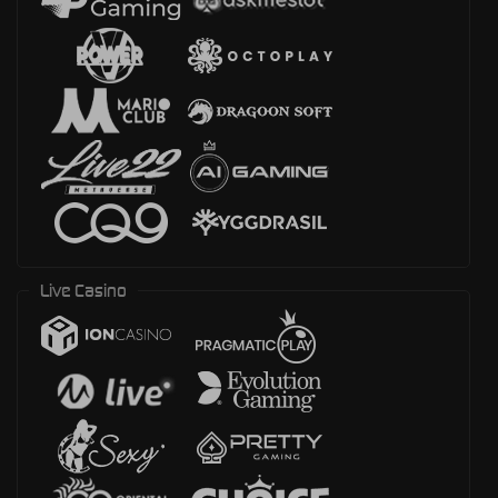
Live Casino