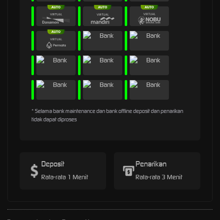
* Selama bank maintenance dan bank offline deposit dan penarikan
tidak dapat diproses
Deposit
Penarikan
Rata-rata 1 Menit
Rata-rata 3 Menit