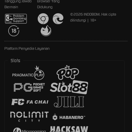
Tanggung Jawab
Browser Yang
Bermain
Didukung
©2026 INDOBOM. Hak cipta
dilindungi | 18+
Platform Penyedia Layanan
Slots